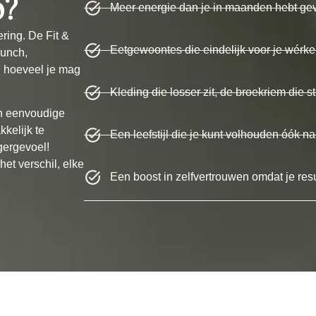
p?
Meer energie dan je in maanden hebt ge
ering. De Fit &
Eetgewoontes die eindelijk voor je wérk
lunch,
n hoeveel je mag
Kleding die losser zit, de broekriem die st
en eenvoudige
kkelijk te
Een leefstijl die je kunt volhouden óók n
gergevoel!
et verschil, elke
Een boost in zelfvertrouwen omdat je resu