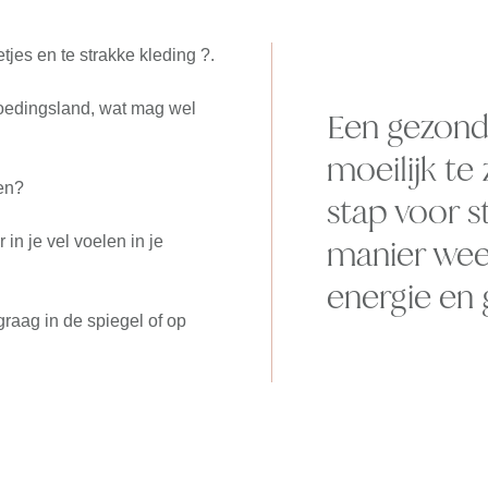
letjes en te strakke kleding ?.
 voedingsland, wat mag wel
Een gezonde
moeilijk te z
ten?
stap voor 
in je vel voelen in je
manier weer
energie en
 graag in de spiegel of op