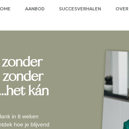
HOME
AANBOD
SUCCESVERHALEN
OVER 
n zonder
n zonder
…het kán
Slank in 8 weken
tdek hoe je blijvend