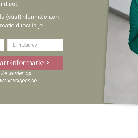
r dieet.
lle (start)informatie aan
atie direct in je
tart)informatie
g. Ze worden op
rwerkt volgens de