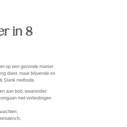
er in 8
 om op een gezonde manier
eng dieet, maar blijvende en
& Slank methode.
pen aan bod, waaronder:
t omgaan met verleidingen
rwachten:
minutench;