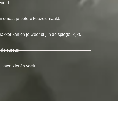
voeld.
en omdat je betere keuzes maakt.
rakker kan en je weer blij in de spiegel kijkt.
a de cursus
ltaten ziet én voelt