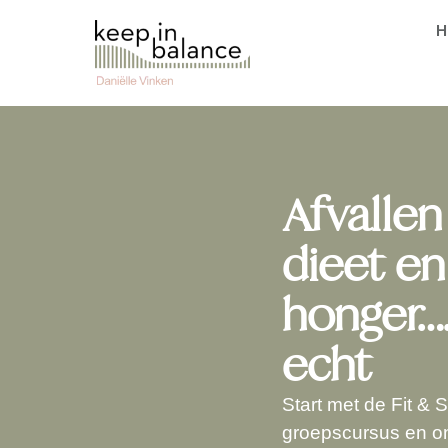
Afvalle
dieet e
honger…
echt
Start met de Fit & 
groepscursus en on