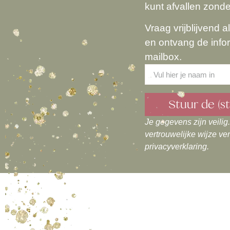
kunt afvallen zonde
Vraag vrijblijvend a
en ontvang de inform
mailbox.
Stuur de (s
Je gegevens zijn veili
Alternative:
vertrouwelijke wijze ve
privacyverklaring.